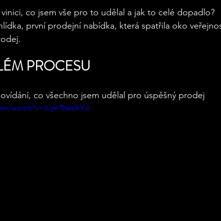
vinici, co jsem vše pro to udělal a jak to celé dopadlo? 
ídka, první prodejní nabídka, která spatřila oko veřejnos
rodej. 
LÉM PROCESU 
ovídání, co všechno jsem udělal pro úspěšný prodej
com/watch?v=VqV7Ne6kYI8