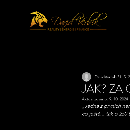
All Posts
REALITY
ENER
DavidVerbík
31. 5. 
JAK? ZA
Aktualizováno:
9. 10. 2024
„Jedna z prvních nem
co ještě... tak o 250 t