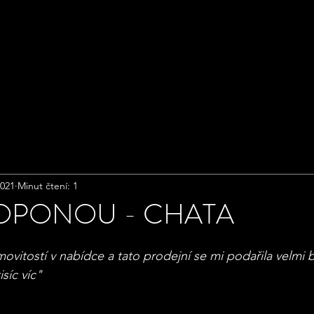
GIE
PENÍZE
2021
Minut čtení: 1
 OPONOU - CHATA
ovitostí v nabídce a tato prodejní se mi podařila velmi b
isíc víc"