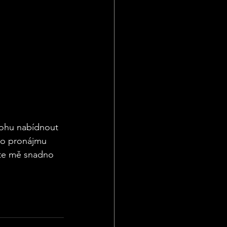
mohu nabídnout 
bo pronájmu 
te mě snadno 