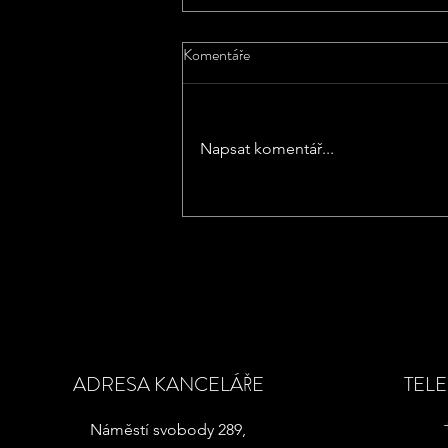
Komentáře
Napsat komentář...
SNIŽOVÁNÍ ÚROKOVÝCH
SAZEB V ČR
ADRESA KANCELÁŘE
TEL
Náměstí svobody 289,