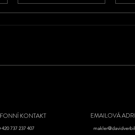
NEM
SMLOUVY Z INTERNETU
EMAILOVÁ ADR
EFONNÍ KONTAKT
+420 737 237 407
makler@davidverbi