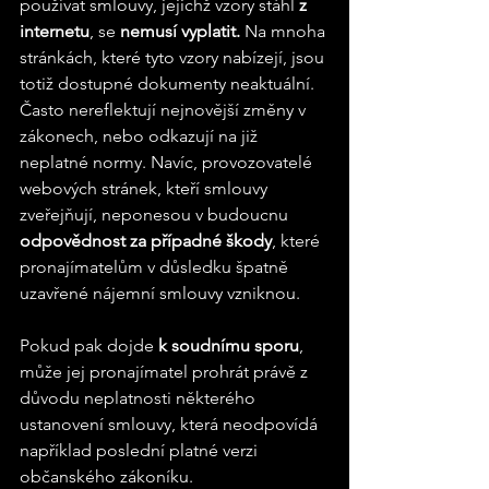
používat smlouvy, jejichž vzory stáhl 
z 
internetu
, se 
nemusí vyplatit.
 Na mnoha 
stránkách, které tyto vzory nabízejí, jsou 
totiž dostupné dokumenty neaktuální. 
Často nereflektují nejnovější změny v 
zákonech, nebo odkazují na již 
neplatné normy. Navíc, provozovatelé 
webových stránek, kteří smlouvy 
zveřejňují, neponesou v budoucnu 
odpovědnost za případné škody
, které 
pronajímatelům v důsledku špatně 
uzavřené nájemní smlouvy vzniknou.
Pokud pak dojde 
k soudnímu sporu
, 
může jej pronajímatel prohrát právě z 
důvodu neplatnosti některého 
ustanovení smlouvy, která neodpovídá 
například poslední platné verzi 
občanského zákoníku.