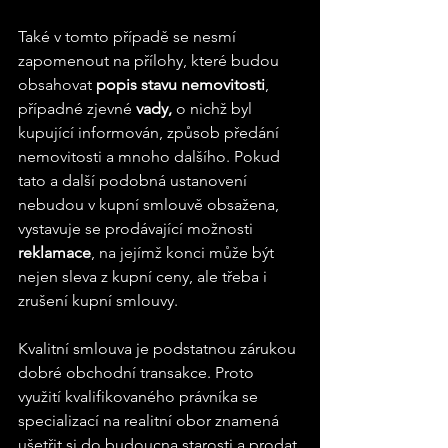
Také v tomto případě se nesmí 
zapomenout na přílohy, které budou 
obsahovat 
popis stavu nemovitosti
, 
případné zjevné
 vady,
 o nichž byl 
kupující informován, způsob předání 
nemovitosti a mnoho dalšího. Pokud 
tato a další podobná ustanovení 
nebudou v kupní smlouvě obsažena, 
vystavuje se prodávající možnosti 
reklamace
, na jejímž konci může být 
nejen sleva z kupní ceny, ale třeba i 
zrušení kupní smlouvy.  
Kvalitní smlouva je podstatnou zárukou 
dobré obchodní transakce. Proto 
využití kvalifikovaného právníka se 
specializací na realitní obor znamená 
ušetřit si do budoucna starosti a prodat 