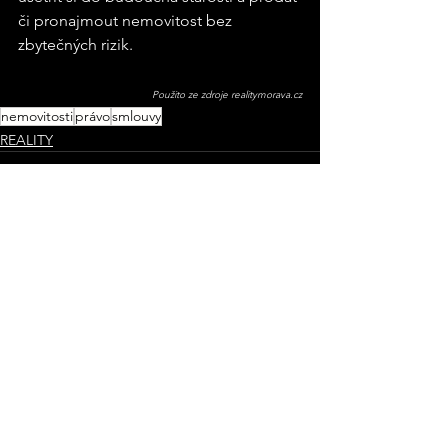
či pronajmout nemovitost bez 
zbytečných rizik.
Použito ze zdroje realitymorava.cz
nemovitosti
právo
smlouvy
REALITY
Zobrazit vše
Nejnovější příspěvky