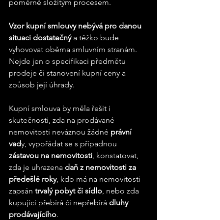
poměrně složitým procesem.
Vzor kupní smlouvy nebývá pro danou 
situaci dostatečný
 a těžko bude 
vyhovovat oběma smluvním stranám. 
Nejde jen o specifikaci předmětu 
prodeje či stanovení kupní ceny a 
způsob její úhrady.
Kupní smlouva by měla řešit i 
skutečnosti, zda na prodávané 
nemovitosti neváznou žádné 
právní 
vad
y, vypořádat se s případnou 
zástavou na nemovitosti
, konstatovat, 
zda je uhrazena
 daň z nemovitosti za 
předešlé roky
, kdo má na nemovitosti 
zapsán 
trvalý pobyt či sídlo
, nebo zda 
kupující přebírá či nepřebírá 
dluhy 
prodávajícího
.