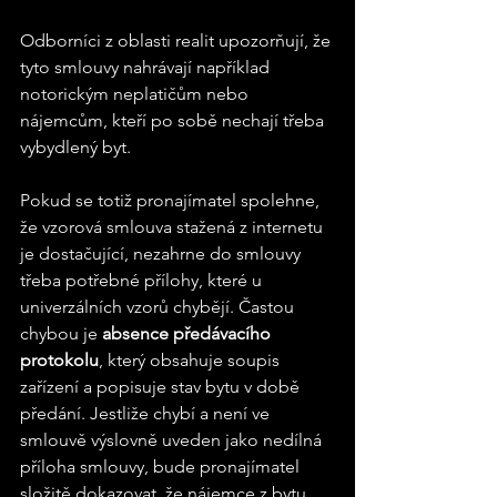
Odborníci z oblasti realit upozorňují, že 
tyto smlouvy nahrávají například 
notorickým neplatičům nebo 
nájemcům, kteří po sobě nechají třeba 
vybydlený byt.
Pokud se totiž pronajímatel spolehne, 
že vzorová smlouva stažená z internetu 
je dostačující, nezahrne do smlouvy 
třeba potřebné přílohy, které u 
univerzálních vzorů chybějí. Častou 
chybou je 
absence předávacího 
protokolu
, který obsahuje soupis 
zařízení a popisuje stav bytu v době 
předání. Jestliže chybí a není ve 
smlouvě výslovně uveden jako nedílná 
příloha smlouvy, bude pronajímatel 
složitě dokazovat, že nájemce z bytu 