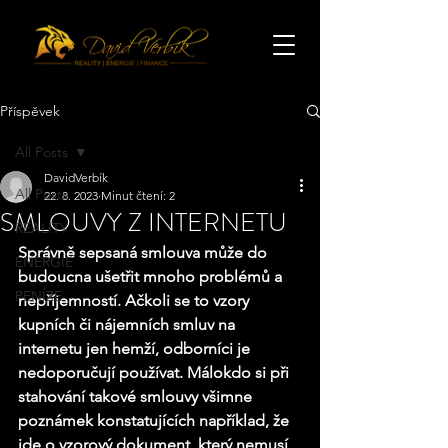
Příspěvek
All Posts
DavidVerbík
All Posts
22. 8. 2023
Minut čtení: 2
SMLOUVY Z INTERNETU
REALITY
Správně sepsaná smlouva může do 
ENERGIE
budoucna ušetřit mnoho problémů a 
PENÍZE
nepříjemností. Ačkoli se to vzory 
kupních či nájemních smluv na 
internetu jen hemží, odborníci je 
nedoporučují používat. Málokdo si při 
stahování takové smlouvy všimne 
poznámek konstatujících například, že 
jde o vzorový dokument, který nemusí 